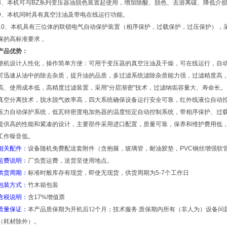
8、本机可与BZ系列变压器油脱色装置起使用，增加除酸、脱色、去游离碳、降低介损
9、本机同时具有真空注油及带电在线运行功能。
10、本机具有三位体的联锁电气自动保护装置（相序保护，过载保护，过压保护），
保的高标准要求 。
产品优势：
整机设计人性化，操作简单方便：可用于变压器的真空注油及干燥，可在线运行，自
可迅速从油中的除去杂质，提升油的品质，多过滤系统滤除杂质能力强，过滤精度高
高、使用成本低，高精度过滤装置，采用“分层渐密"技术，过滤纳垢容量大、寿命长。
真空分离技术，脱水脱气效率高，四大系统确保设备运行安全可靠，红外线液位自动
压力自动保护系统，低瓦特密度电加热器的温度恒定自动控制系统，带相序保护、过
提供高的性能和紧凑的设计，主要部件采用进口配置，质量可靠，保养和维护费用低
工作噪音低。
相关配件：
设备随机免费配送套附件（含抱箍，玻璃管，耐油胶垫，PVC
钢丝增强软
运费说明：
厂负责运费，送货
至使用地点
。
供货周期：
标准时
般库存
有现货，
即使
无现货，供货周期为5-7
个工作日
包装方式：
竹木箱包装
含税说明：
含
17%
增值票
质量保证：
本产品质保期为开机后
12
个月；技术服务:
质保期内所有（非人为）设备问
（耗材除外）。