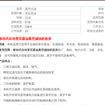
原理：
真空过滤
用途
适用对象：
样式
变压器油
性能：
适用范围
过滤
滤料类型：
适用对象性质
纤维
过滤精度：
工作压力
5微米
工作温度：
有效过滤面积
68
移动式自动变压器油真空滤油机批发
用途：
本机适用于处理不合格的变压器油、互感器油、开关油、电容器油、电器缘油
使用范围：
移动式自动变压器油真空滤油机批发
电厂、电站、电力公司、冶金、石化
备，还可对缘电力设备进行真空注抽，真空干燥电气设备潮气。
产品特点：
1、三维立体闪蒸，脱水、脱气。
2、网状过滤与高分子吸附相结合的除杂技术。
3、双红外线液位自动控制。
4、三位体的联锁、保护装置。
5、本机可立使用，也可以与油再生系统配合使用。
6、本机可对变压器等缘电力设备进行真空注油，真空干燥
7、可随机检测耐压值并自动打印检测结果(ZJB-T系列)。