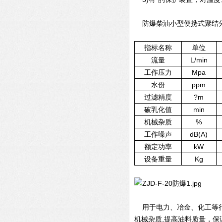
防爆柴油小型便携式聚结分
指标名称
单位
流量
L/min
工作压力
Mpa
水份
ppm
过滤精度
?m
破乳化值
min
机械杂质
%
工作噪声
dB(A)
额定功率
kW
设备重量
Kg
用于电力、冶金、化工等行
机械杂质,提高油料质量，