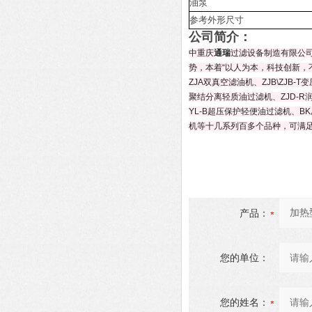
油泵
参考外形尺寸
公司简介：
中重庆
通瑞
过滤设备制造有限公
势，本着
“
以人为本，科技创新，不
ZJA
双真空滤油机、
ZJB\ZJB-T
变
聚结分离轻质油过滤机、
ZJD-R
YL-B
超压保护轻便油过滤机、
BK
机等十几系列百多个品种，可满
产品：
您的单位：
您的姓名：