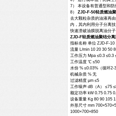
7） 本设备有普通型和
8）
ZJD-F-50轻质燃
去大颗粒杂质的油液再由
内，其内利用分子分离技
快速溃破油膜脱离油分子
ZJD-F
轻质燃油聚结分离
指标名称 单位 ZJD-F-10 ZJD
流量 L/min 10 20 30 50 8
工作压力 Mpa ≤0.3 ≤0.3 ≤0
工作温度 ℃ ≤50
水份 % ≤0.03%（循环2
机械杂质 % 无
过滤精度 µm ≤5
工作噪声 dB（A） ≤75 ≤
额定功率 kW 0.75 0.75 0.7
设备重量 Kg 80 90 105 13
外形尺寸 mm 700×570×550
1000×700×850