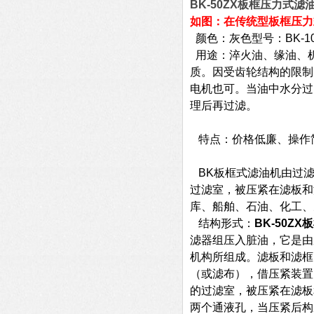
BK-50ZX
板框压力式滤
如图：在传统型板框压力
颜色：灰色型号：BK-1
用途：淬火油、缘油、
质。因受齿轮结构的限制
电机也可。当油中水分过
理后再过滤。
特点：价格低廉、操作
BK板框式滤油机由过滤
过滤室，被压紧在滤板和
库、船舶、石油、化工、
结构形式：
BK-50ZX
板
滤器组压入脏油，它是由
机构所组成。滤板和滤框
（或滤布），借压紧装置
的过滤室，被压紧在滤板
两个通液孔，当压紧后构