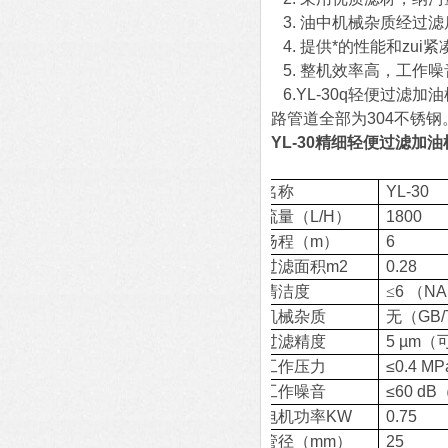
3. 油中机械杂质经过
4. 提供*的性能和zu
5. 整机效率高，工作
6.YL-30q轻便过滤加
路管道全部为304不锈钢
YL-30精细轻便过滤加
名称
YL-30
流量
（L/H）
1800
扬程
（m）
6
过滤面积
m2
0.28
清洁度
≤
6
（
NA
机械杂质
无（
GB/
过滤精度
5 µm
（
工作压力
≤0.4 MP
工作噪音
≤60 d
电机功率
KW
0.75
管径
（mm）
25