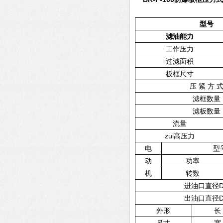
型号
滤油能力
工作压力
过滤面积
板框尺寸
压
紧
方
滤框数量
滤板数量
流量
zui高压力
电
型
动
功率
机
转数
进油口直径
出油口直径
外形
长