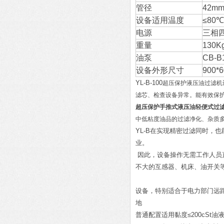
管径
42m
设备适用温度
≤80℃
电源
三相四
重量
130K
油泵
CB-B
设备外形尺寸
900*
YL-B-100
超压保护液压油过滤机
滤芯、检查设备异常。能有效保
超压保护手推式液压油轻便式过
中低粘度油品的过滤净化、杂质
YL-B在
实现精密过滤同时，也
业。
因此，设备操作无需工作人员
不大的互感器、机床、油开关
设备，特别适合于电力部门远
地
普通配置适用黏度≤200cSt