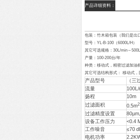
产品详细资料：
包装：竹木箱包装（我们是出
型号：YL-B-100（6000L/H）
其它可选规格：30L/min～500L/
产量：100-200台/年
种类：移动式，精密过滤加油
其它可选结构形式： 移动式
产品型号
（三过
流量
100L/
扬程
10m
2
过滤面积
0.5m
过滤精度设置
80µ
设备工作压力
<0.4 
工作噪音
≤70 
电机功率
2.2K