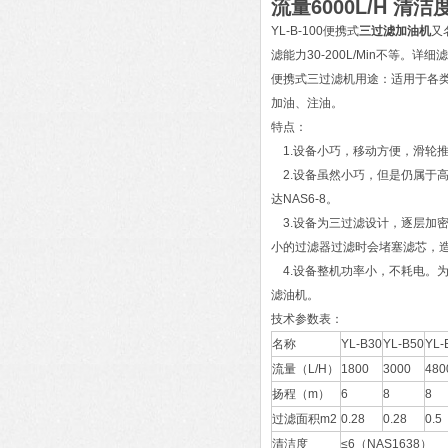
流量6000L/H 清洁
YL-B-100便携式
三过滤加油机
又
滤能力30-200L/Min不等
便携式三过滤机用途：适用于各
加油、注油。
特点：
1.设备小巧，移动方便，滑轮推
2.设备虽然小巧，但是仍属于
达NAS6-8。
3.设备为三过滤设计，逐层加
小的过滤器过滤时会堵塞滤芯，
4.设备整机功率小，不耗电。
滤油机。
技术参数表：
名称
YL-B30
YL-B50
YL-
流量（L/H）
1800
3000
480
扬程（m）
6
8
8
过滤面积m2
0.28
0.28
0.5
清洁度
≤6（NAS1638）