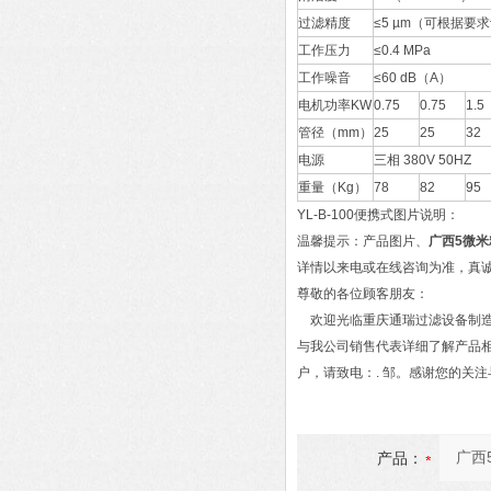
过滤精度
≤5 µm（可根据要
工作压力
≤0.4 MPa
工作噪音
≤60 dB（A）
电机功率KW
0.75
0.75
1.5
管径（mm）
25
25
32
电源
三相 380V 50HZ
重量（Kg）
78
82
95
YL-B-100便携式图片说明：
温馨提示：产品图片、
广西5微
详情以来电或在线咨询为准，真
尊敬的各位顾客朋友：
欢迎光临重庆通瑞过滤设备制造
与我公司销售代表详细了解产品
户，请致电：. 邹。感谢您的关
产品：