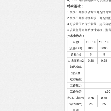
8、YL-R系列加热功率可以根据
特殊要求：
1.根据不同的移动方式可选择普
2.根据不同的环境要求，可选择
3.可设置压力保护装置，超压自动
4.该款型号为高粘度过滤机，型号为
技术参数表：
名称
YL-R30
YL-R50
流量
(L/H)
1800
3000
扬程
(m)
6
8
过滤面积
m2
0.28
0.28
加热功率
清洁度
过滤精度
工作压力
工作噪音
≤60
电机功率
KW
0.75
0.75
管径
(mm)
25
25
电源