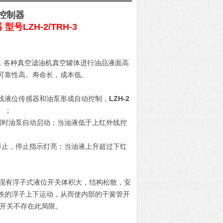
面控制器
LZH-2/TRH-3
上，各种真空滤油机真空罐体进行油品液面高
可靠性高。寿命长，成本低。
线液位传感器和油泵形成自动控制，
LZH-2
。；
同时油泵自动启动；当油液低于上红外线控
停止，停止指示灯亮；当油液上升超过下红
而现有浮子式液位开关体积大，结构松散，安
铁的浮子上下运动，从而使内部的干簧管开
位开关不存在此局限。