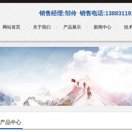
销售经理:
邹伶
销售电话:
13883119
网站首页
关于我们
产品展示
新闻中心
技
产品中心