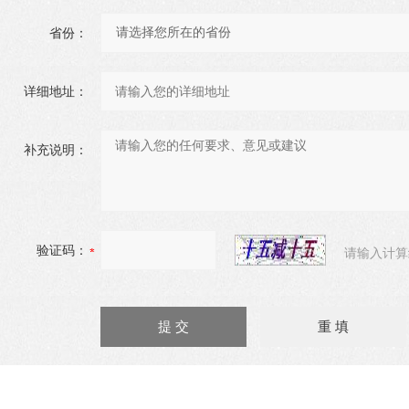
省份：
详细地址：
补充说明：
验证码：
请输入计算