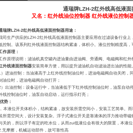
通瑞牌LZH-2红外线高低液
又名：红外线油位控制器 红外线液位控制器 型号
通瑞牌LZH-2红外线高低液面控制器
用途：
我司生产供应的LZH-2红外线高低液面控制器主要应用在过滤设备行业
低控制。该系列红外线液面控制器结构紧凑，体积小。液位控制精度高，
工作原理：
工作原理说明：滤油机真空罐内进油量由进油阀、旁通阀、电磁阀和红外
红外线液面控制器
安装简单方便，用以提升滤油机自动滤油进出油的性能
1）进油控制：当油液高于上红外线控制油位时，进油电磁阀自动关闭，
制油位时，进油电磁阀自动打开；
2）出油控制：设备运行中，当油液低于下红外线控制油位时，油泵自动
外线控制油位时，油泵自动启动，运行指示灯亮；
优势：
1. 本液位开关体积小，结构紧凑，故安装所需空间小，安装工艺简单。
装所需空间大，设计安装复杂。浮子式液位开关是靠液体的浮力推动带磁
与关的，所以浮子有定的吃水位，从而zui低液位会有很大的限置，本液
2.无摩擦，机械运动部件，故可靠性高