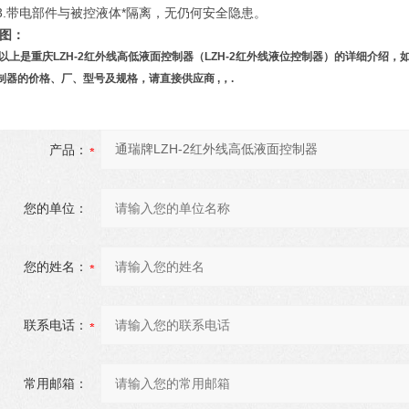
3.带电部件与被控液体*隔离，无仍何安全隐患。
图：
以上是重庆LZH-2红外线高低液面控制器（LZH-2红外线液位控制器）的详细介绍，
制器的价格、厂、型号及规格，请直接供应商 ,，.
产品：
您的单位：
您的姓名：
联系电话：
常用邮箱：