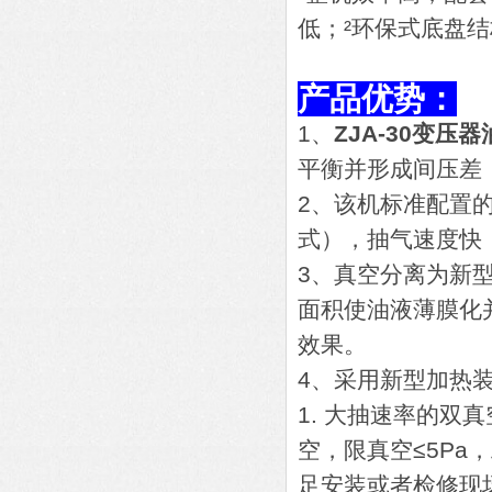
低；²环保式底盘
产品优势：
1、
ZJA-30变
平衡并形成间压差
2、该机标准配置
式），抽气速度快
3、真空分离为新
面积使油液薄膜化
效果。
4、采用新型加热
1. 大抽速率的双
空，限真空≤5Pa
足安装或者检修现