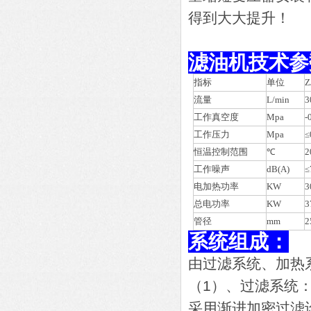
得到大大提升！
滤油机技术参
指标
单位
Z
流量
L/min
3
工作真空度
Mpa
-
工作压力
Mpa
≤
恒温控制范围
℃
2
工作噪声
dB(A)
≤
电加热功率
KW
3
总电功率
KW
3
管径
mm
2
系统组成：
由过滤系统、加热
（1）、过滤系统
采用渐进加密过滤