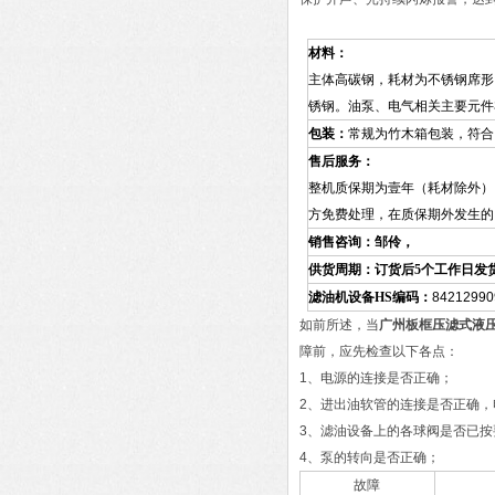
材料：
主体高碳钢，耗材为不锈钢席形
锈钢。油泵、电气相关主要元件
包装：
常规为竹木箱包装，符合
售后服务：
整机质保期为壹年（耗材除外）
方免费处理，在质保期外发生的
销售咨询：邹伶，
供货周期：订货后5个工作日发
滤油机设备HS编码：
84212990
如前所述，当
广州板框压滤式液
障前，应先检查以下各点：
1、电源的连接是否正确；
2、进出油软管的连接是否正确
3、滤油设备上的各球阀是否已
4、泵的转向是否正确；
故障