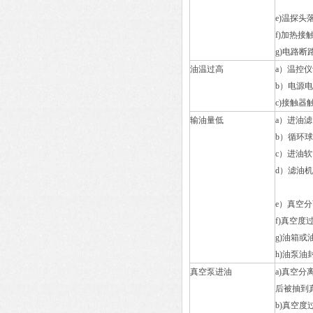
e)温探头
f)加热接
g)电路断
油温过高
a）温控
b）电源
c)接触
输油量低
a）进油
b）循环
c）进油
d）滤油
e）真空
f)真空度
g)油箱或
h)油泵油
真空泵进油
a)真空
后被抽到
b)真空