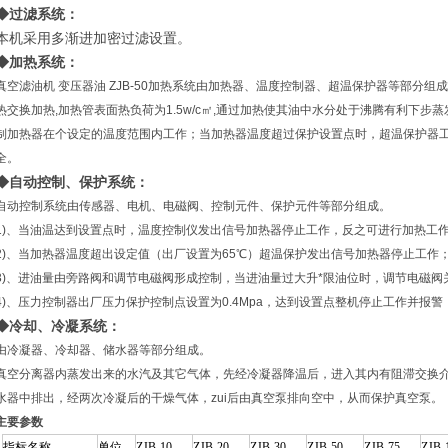
◆过滤系统：
本机采用多渐进加密过滤设置。
◆加热系统：
真空滤油机 变压器油 ZJB-50
加热系统由加热器、温度控制器、超温保护器等部分组成
热交换加热,加热管表面热负荷为1.5w/c㎡,通过加热使其油中水分处于沸腾有利下
制加热器在个设定的温度范围内工作；当加热器温度超过保护设置点时，超温保护器
全。
◆自动控制、保护系统：
自动控制系统由传感器、电机、电磁阀、控制元件、保护元件等部分组成。
1)、当油温达到设置点时，温度控制仪发出信号加热器停止工作，反之可进行加热工
2)、当加热器温度超出设定值（出厂设置为65℃）超温保护发出信号加热器停止工作
3)、进油量由旁路阀和调节电磁阀形成控制，当进油量过大升*限油位时，调节电磁
4)、压力控制器出厂压力保护控制点设置为0.4Mpa，达到设置点整机停止工作并报警
◆冷却、冷凝系统：
由冷凝器、冷却器、储水器等部分组成。
真空分离器内蒸发出来的水汽及其它气体，先经冷凝器降温后，进入其内有阻滞交换
水器中排出，经两次冷凝后的干燥气体，zui后由真空泵排向空中，从而保护真空泵。
主要参数
指标名称
单位
ZJB-10
ZJB-20
ZJB-30
ZJB-50
ZJB-75
ZJB-