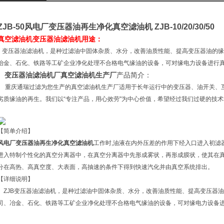
ZJB-50
风电厂变压器油再生净化真空滤油机
ZJB-10/20/30/50
真空滤油机变压器油滤油机用途：
变压器油滤油机，是种过滤油中固体杂质、水分，改善油质性能、提高变压器油的缘
冶金、石化、铁路等工矿企业净化处理不合格电气缘油的设备，可对缘电力设备进行
、
变压器油滤油机厂真空滤油机生产厂
产品简介：
重庆通瑞过滤为您生产的真空滤油机生产厂适用于长年运行中的变压器、油开关、
劣质缘油的再生。我们以“专注产品，用心效劳"为中心价值，希望经过我们过硬的技
【简单介绍】
风电厂变压器油再生净化真空滤油机
工作时,油液在内外压差的作用下经入口进入初滤
进入特制个性化的真空分离器中，在真空分离器中先形成雾状，再形成膜状，使其在
分在高热、高真空度、大表面，高抽速的条件下得到快速汽化并由真空系统排出。
【详细说明】
ZJB变压器油滤油机，是种过滤油中固体杂质、水分，改善油质性能、提高变压器
司、冶金、石化、铁路等工矿企业净化处理不合格电气缘油的设备，可对缘电力设备