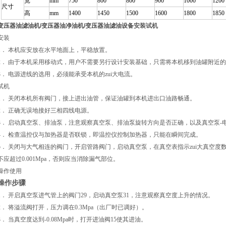
宽
mm
750
800
800
900
1000
1200
尺寸
高
mm
1400
1450
1500
1600
1800
1850
变压器油滤油机/变压器油净油机/变压器油滤油设备
安装试机
安装
1． 本机应安放在水平地面上，平稳放置。
2． 由于本机采用移动式，用户不需要另行设计安装基础，只需将本机移到油罐附近
3． 电源进线的选用，必须能承受本机的zui大电流。
试机
1． 关闭本机所有阀门，接上进出油管，保证油罐到本机进出口油路畅通。
2． 正确无误地接好三相四线电源。
3． 启动真空泵、排油泵，注意观察真空泵、排油泵旋转方向是否正确，以及真空泵-
4． 检查温控仪与加热器是否联锁，即温控仪控制加热器，只能在瞬间完成。
5． 关闭与大气相连的阀门，开启管路阀门，启动真空泵，在真空表指示zui大真空度
不应超过0.001Mpa，否则应当消除漏气部位。
操作使用
操作步骤
1． 开启真空泵进气管上的阀门29，启动真空泵31，注意观察真空度上升的情况。
2． 将溢流阀打开，压力调在0.3Mpa（出厂时已调好）。
3． 当真空度达到-0.08Mpa时，打开进油阀15使其进油。