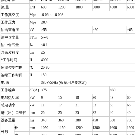
流 量
L/H
600
1200
1800
3000
4500
6000
工作真空度
Mpa
-0.06 ～ -0.098
工作压力
Mpa
≤0.4
油击穿电压
kV
≥55
≥60
≥65
油中含水量
PPm
5～8
油中含气量
%
≤0.1
含杂质粒度
um
≤5
*工作时间
H
4000
恒温控制范围
℃
20-80
连续工作时间
H
150
电 源
380V/50Hz (根据用户要求定)
工作噪声
dB(A)
≤75
≤80
电加热功率
kW
9
15
18
30
48
60
总电功率
kW
11
17
21
33
53
65
进（出）口管径
mm
25
25
25
32
40
40
设备重量
Kg
340
360
380
450
550
730
长
mm
1050
1150
1200
1300
1600
1600
外形