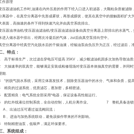
工作原理
变压器滤油机工作时,油液在内外压差的作用下经入口进入初滤器，大颗粒杂质被滤除
分离器中，在真空分离器中先形成雾状，再形成膜状，使其在真空中的接触面积扩大
大表面，高抽速的条件下得到快速汽化并由真空系统排出。
变压器油净油机/变压器油滤油机/变压器油滤油设备由真空分离器上部排出的水蒸气
水进入储水器中排出，经两次冷凝后的气体，zui后由真空泵排向空中。
真空分离器中经真空汽化脱水后的干燥油液，经输油泵由负压升为正压，经过滤后，
二、
特点：
1 高于标准生产，次过滤击穿电压可提高 35KV ，减少般滤油机因多次加热导致油
2 大抽速率的双真空，能够满足安装或检修现场对变压器本体抽真空的需要，并同时
理期.
3 *的脱气脱水系统，采用立体蒸发技术，脱除变压器油中的水分、气体和杂质，提
4 精良的过滤系统，优质滤芯，逐加密，多精密滤。
5 配置精良：电气系统全部采用*电器，保证设备高性能运行。
6 的红外线液位控制系统，全自动控制，人机分离作业。 7 整机具备连锁
A 、出油过压可通过溢流阀回流；
B 、进油与加热系统联动，避免误操作带来的不利影响。
8 特制精密油泵，低噪声，满足环保要求。
三、
系统组成：