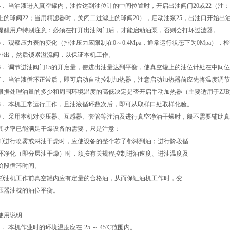
4． 当油液进入真空罐内，油位达到油位计的中间位置时，开启出油阀门20或22（注：
上的球阀22；当用精滤器时，关闭二过滤上的球阀20），启动油泵25，出油口开始出
提醒用户特别注意：必须在打开出油阀门后，才能启动油泵，否则会打坏过滤器。
5． 观察压力表的变化（排油压力应限制在0～0.4Mpa，通常运行状态下为0Mpa
排出，然后锁紧溢流阀，以保证本机工作。
6． 调节进油阀门15的开启量，使进出油量达到平衡，使真空罐上的油位计处在中间
7． 当油液循环正常后，即可启动自动控制加热器，注意启动加热器前应先将温度调节在4
根据处理油量的多少和周围环境温度的高低决定是否开启手动加热器（主要适用于ZJ
8． 本机正常运行工作，且油液循环数次后，即可从取样口处取样化验。
9． 采用本机对变压器、互感器、套管等注油及进行真空净油干燥时，般不需要辅助
其功率已能满足干燥设备的需要，只是注意：
⑴进行喷雾或淋油干燥时，应使设备的整个芯子都淋到油；进行阶段循
环净化（即分层油干燥）时，须按有关规程控制进油速度、进油温度及
阶段循环时间。
⑵油机工作前真空罐内应有定量的合格油，从而保证油机工作时，变
压器油枕的油位平衡。
使用说明
1． 本机作业时的环境温度应在-25 ～ 45℃范围内。