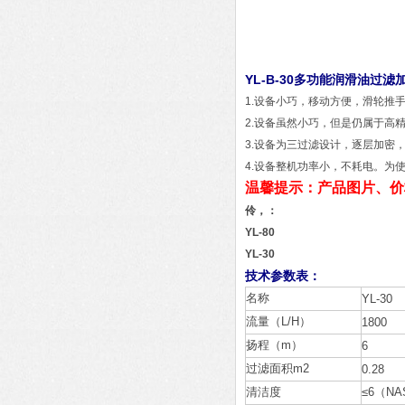
YL-B-30多功能润滑油过滤
1.
设备小巧，移动方便，滑轮推
2.设备虽然小巧，但是仍属于高精
3.设备为三过滤设计，逐层加密
4.设备整机功率小，不耗电。为
温馨提示：产品图片、价
伶
，
：
YL-80
YL-30
技术参数表：
名称
YL-30
流量（L/H）
1800
扬程（m）
6
过滤面积m2
0.28
清洁度
≤6（NA