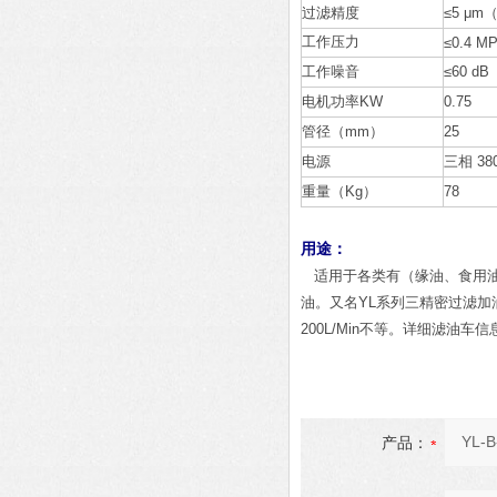
过滤精度
≤5 μ
工作压力
≤0.4 M
工作噪音
≤60 d
电机功率KW
0.75
管径（mm）
25
电源
三相 380
重量（Kg）
78
用途：
适用于各类有（缘油、食用
油。
又名YL系列三精密过滤加
200L/Min不等。详细滤油
产品：