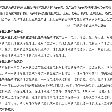
汽轮机油质的黑白直接影响着汽轮机润滑油系统、氢气密封油系统和调理保安系统能
是个普遍存在的问题。油中的污染物包括灰尘、土粒、砂粒、铁屑、金属微粒、漆皮
险年夜。对汽轮机润滑油系统来说，润滑油中的固体颗粒在滑动轴承承载概况上会
损、车削成槽的现象频仍发生。
净化设备产品特点：
汽轮水轮机透平油真空滤油机提高油品清洁度
广泛用于电力、冶金、化工等行业，对
中的汽轮机油在线净化处理。能对严重进水、混浊乳化的汽轮机油、低粘度润滑油进
质、酸质、色素及金属微粒等机械杂质，使乳化状油液变清澈透明。也用于其它机械
为基础油的液压传动油和抗磨液压油进行净化处理。
净化设备产品优势：
Ø 本品利用高分子双网状过滤与强磁性静电吸附相结合的除杂技术，过滤面积大，纳污
上。Ø 采用的环形立体复式闪蒸技术和微克技术相结合，不使用任何添加剂，*快速脱
提高油品清洁度
喷油雾化装置，采用光电红外线控制器，控制灵敏、准确、杜喷油现
Ø
采用*的三元次脱水法和的强化亲水和流水原理，脱水，除*除掉液态水，还能清除的
控制系统，确保无死油区，保证油液能均匀加热，加热负荷低于1.0w/cm2，避免引
Ø 复式三位体保护装置，能使真空罐体高低油位自动保持平衡，红外线自动液位控制
高，操作可靠。Ø 可对任何等的汽轮机或水轮机运行中的汽轮机透平油实现无人值守
技术参数表：