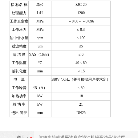
指 标名 称
单位
ZJC-20
处理能力
L/H
1200
工作真空度
MPa
－0.06～－0.096
工作压力
MPa
≤ 0.3
油中含水量
ppm
≤ 100
过滤精度
µm
≤5
清 洁 度
NAS（1638）
≤ 6
工作温度
℃
40～80
破乳化度
min
＜15
电 源
380V /50Hz（并可根据用户要求定）
工作噪音
dB（A）
≤ 80
加热功率
kW
18
总 功 率
kW
21
进出 管径
mm
DN25
产品：