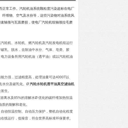
否正常工作。汽轮机油系统颗粒度污染超标在电厂
、纤维物、空气及水份等，这些污染物对油系统风
加速轴颈与瓦面磨损，使电厂汽轮机组轴颈拉毛磨
蒸汽轮机、水轮机、燃汽轮机及汽轮发电机组运行
行破乳、脱水，去除油中水分、气体、皂类、胶
、电力设备所用汽轮机油（透平油）或以汽轮机油
能力强，过滤精度高，处理油量可达4000T以
去水分及破乳化。Ø
汽轮水轮机透平油真空滤油机
象发生。
游离水及85%的溶解水Ø 优化的碳纤维加热恒温
起油质的裂解和老化。
、自动恒温控制、自动压力保护，整机自动化程度
的在线运行，低噪音，符合世界高标准环保要求。