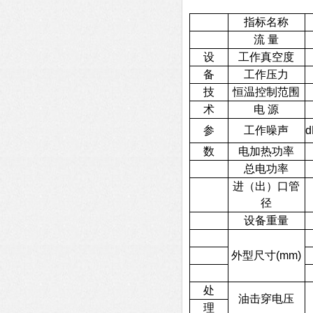
指标名称
流 量
设
工作真空度
备
工作压力
技
恒温控制范围
术
电 源
参
工作噪声
数
电加热功率
总电功率
进（出）口管
径
设备重量
外型尺寸(mm)
处
油击穿电压
理