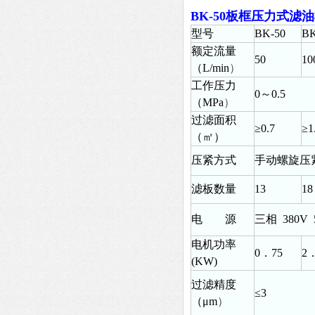
BK-50板框压力式滤
型号
BK-50
BK
额定流量
50
10
（L/min
）
工作压力
0
～0.5
（MPa
）
过滤面积
≥0.7
≥1
（㎡）
压紧方式
手动螺旋压
滤板数量
13
18
电 源
三相 380V 
电机功率
0
．75
2
(KW)
过滤精度
≤3
（μm
）