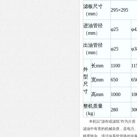
滤板尺寸
295
×295
（mm
）
进油管径
φ25
φ4
（mm
）
出油管径
φ25
φ3
（mm
）
长mm
1100
11
外
型
宽mm
650
65
尺
寸
高mm
1000
10
整机质量
280
30
（kg
）
本机以“滤布或滤纸”作为介
滤油中有害的机械杂质，是电力
精度除杂、清洁油系统管路的设