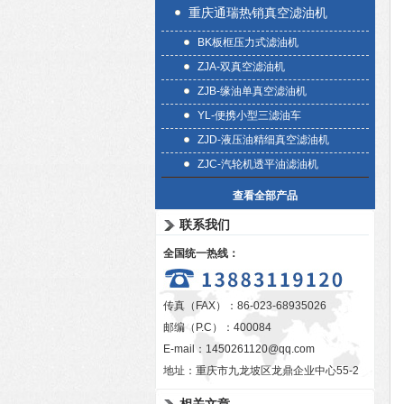
重庆通瑞热销真空滤油机
BK板框压力式滤油机
ZJA-双真空滤油机
ZJB-缘油单真空滤油机
YL-便携小型三滤油车
ZJD-液压油精细真空滤油机
ZJC-汽轮机透平油滤油机
查看全部产品
联系我们
全国统一热线：
传真（FAX）：86-023-68935026
邮编（P.C）：400084
E-mail：
1450261120@qq.com
地址：重庆市九龙坡区龙鼎企业中心55-2