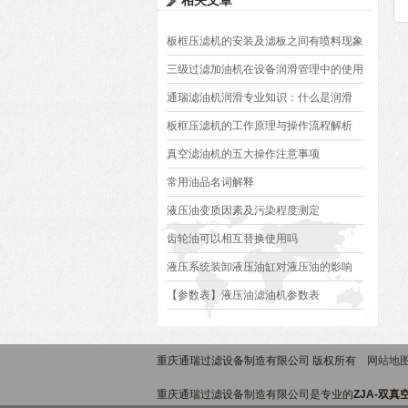
相关文章
板框压滤机的安装及滤板之间有喷料现象
怎么处理
三级过滤加油机在设备润滑管理中的使用
规范
通瑞滤油机润滑专业知识：什么是润滑
板框压滤机的工作原理与操作流程解析
真空滤油机的五大操作注意事项
常用油品名词解释
液压油变质因素及污染程度测定
齿轮油可以相互替换使用吗
液压系统装卸液压油缸对液压油的影响
【参数表】液压油滤油机参数表
重庆通瑞过滤设备制造有限公司 版权所有
网站地
重庆通瑞过滤设备制造有限公司是专业的
ZJA-双