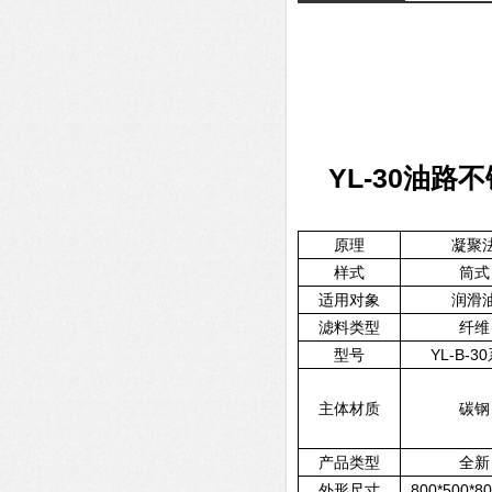
YL-30油路
原理
凝聚
样式
筒式
适用对象
润滑
滤料类型
纤维
型号
YL-B-3
主体材质
碳钢
产品类型
全新
外形尺寸
800*500*8