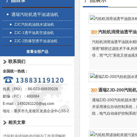
产品展示
产品目录
通瑞汽轮机透平油滤油机
ZJC汽轮机油脱水滤油机
汽轮机润滑油透平油
ZJC-1透平油真空滤油机
ZJC-2防爆型透平油滤油机
汽轮机润滑油透平油脱水精
渐密”精密过滤技术于体,利
查看全部产品
倍，而“气穴”系统又使油
联系我们
全国统一热线：
传真（FAX）：86-023-68935026
通瑞ZJD-200汽
邮编（P.C）：400084
通瑞ZJD-200汽轮机脱
E-mail：
1450261120@qq.com
并采用液位自动控制系统，
地址：重庆市九龙坡区龙鼎企业中心55-2
统，电气自动保护控制系统
相关文章
汽轮机油滤油机的功能与工作原理解析