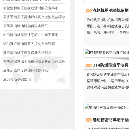
齿轮油和液压油在过滤时的注意事项
汽轮机用滤油机依据
重庆通瑞变压器油双级真空滤油机故障诊
汽轮机用滤油机依据污染情
断方法
变压器油滤油机如何脱水除气
手段，在不影响油液组份及
炔、氢气、甲烷等 ） 等
出口滤油机需要注意的几个重要事项
周期，避免事故发生。
缘油真空滤油机五大控制系统详解
真空滤油机罗茨泵保养方法解析
重庆通瑞过滤手动板框滤油机的工作原理
BT4防爆型透平油
液压油高精度过滤标准是什么
BT4防爆型透平油真空滤
液力传动基础知识
循环用润滑油。适用于电力
要针对受污染的油液除去油
电动精密防爆透平油