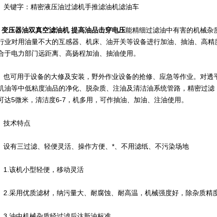
关键字：精密液压油过滤机手推滤油机滤油车
变压器油双真空滤油机 提高油品击穿电压
能精细过滤油中有害的机械杂
行业对用油量不大的互感器、机床、油开关等设备进行加油、抽油、高精
合于电力部门远距离、高扬程加油、抽油使用。
也可用于设备的大修及安装，野外作业设备的抢修、应急等作业。对透
机油等中低粘度油品的净化、脱杂质、注油及清洁油系统管路，精密过滤
可达5微米，清洁度6-7，机多用，可作抽油、加油、注油使用。
技术特点
设有三过滤、轻便灵活、操作方便、*、不用滤纸、不污染场地
1.该机小型轻便，移动灵活
2.采用优质滤材，纳污量大、耐腐蚀、耐高温，机械强度好，除杂质精
3.油中机械杂质经过滤后达新油标准