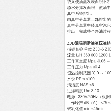
统又使油蒸发表面积不断
态水分挥发面积，使油中
真空系统排出。
由真空分离器上部排出的
真空分离器中经真空汽化
排出，完成整个净油过程
ZJD通瑞润滑油液压油
指标名称 单位 ZJD-6 ZJD-10
流量 L/H 360 600 1200 1
工作真空度 Mpa -0.06 ～ 
工作压力 Mpa ≤0.4
恒温控制范围 ℃ 0 ～ 10
水份 PPm ≤100
清洁度 NAS ≤6
过滤精度 Um 3-10
电源 380V/50Hz（
工作噪声 dB（A） ≤75 ≤78
破乳化值 min ≤15min