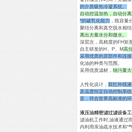
的介质吸热冷凝系统。
自动控温加热，自动分离
*的破乳化能力
，既容量
聚结分离和真空脱水相结
离出大量水分和微水。
深层次，高精度的FH矩
自主研发的H、P、M
高
采用优质的原部件和连接
化油的种类与范围。
采用优质滤材，
纳污量大
人性化设计，
双红外线液
及温度恒定自动控制系统
音，符合世界高标准的环
液压油精密滤过滤设备工
滤油机工作时,油液通过
内利用亲油疏水技术和“