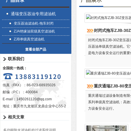
产品展示
产品目录
通瑞变压器油专用滤油机
变压器油滤油机-拖车封闭
封闭式拖车ZJB-3
ZJA绝缘油双级真空滤油机
ZJB单级真空滤油机
封闭式拖车ZJB-30Z变
压器油单级真空滤油机。它
查看全部产品
是电力设备安全运行的重要
联系我们
全国统一热线：
传真（FAX）：86-023-68935026
重庆通瑞ZJB-80
邮编（P.C）：400084
重庆通瑞过滤设备制造有限公
E-mail：
1450261120@qq.com
系列单级真空滤油机：高效
地址：重庆市九龙坡区龙鼎企业中心55-2
力设备安全运行。
相关文章
多功能除水滤油机的过滤系统说明