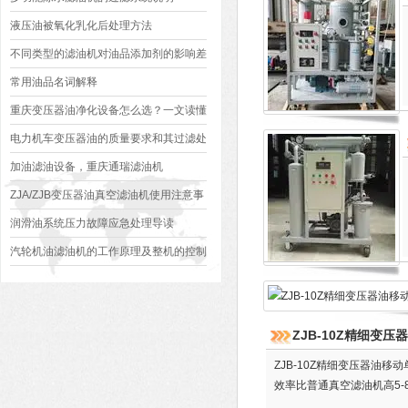
液压油被氧化乳化后处理方法
不同类型的滤油机对油品添加剂的影响差
异很大吗？通瑞滤油机给您分析
常用油品名词解释
重庆变压器油净化设备怎么选？一文读懂
真空、板框、再生等5大核心分类
电力机车变压器油的质量要求和其过滤处
理
加油滤油设备，重庆通瑞滤油机
ZJA/ZJB变压器油真空滤油机使用注意事
项
润滑油系统压力故障应急处理导读
汽轮机油滤油机的工作原理及整机的控制
设计
ZJB-10Z精细变
ZJB-10Z精细变压器油
效率比普通真空滤油机高5