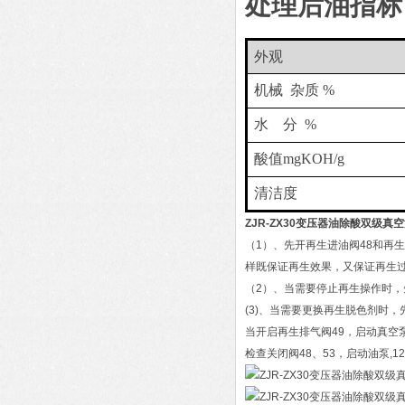
处理后油指标
外观
机械
杂
质
%
水
分
%
酸值
mgKOH/g
清洁度
ZJR-ZX30变压器油除酸双级真
（1）、先开再生进油阀48和再生
样既保证再生效果，又保证再生
（2）、当需要停止再生操作时，
(3)、当需要更换再生脱色剂时，
当开启再生排气阀49，启动真空泵
检查关闭阀48、53，启动油泵