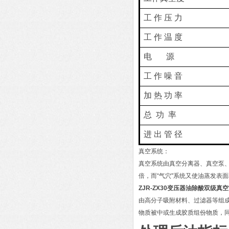
工
作
压
力
工
作
温
度
电
源
工
作
噪
音
加
热
功
率
总
功
率
进
出
管
径
真空系统：
真空系统由真空分离器、真空泵、
倍，而“气穴"系统又使油蒸发表
ZJR-ZX30变压器油除酸双级真
由高分子吸附材料、过滤器等组成；
物质被中或生成胶质组份物质，