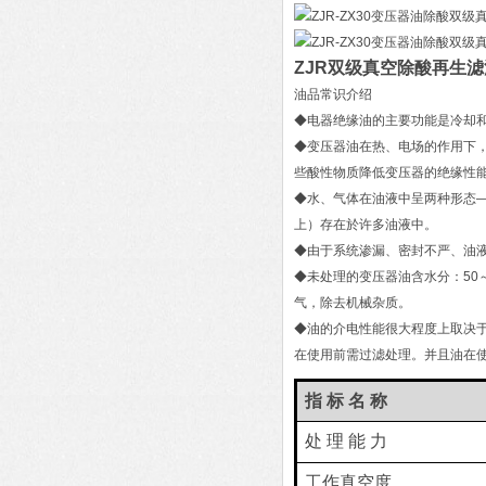
ZJR双级真空除酸再生
油品常识介绍
◆电器绝缘油的主要功能是冷却
◆变压器油在热、电场的作用下
些酸性物质降低变压器的绝缘性
◆水、气体在油液中呈两种形态
上）存在於许多油液中。
◆由于系统渗漏、密封不严、油
◆未处理的变压器油含水分：50
气，除去机械杂质。
◆油的介电性能很大程度上取决
在使用前需过滤处理。并且油在
指
标
名
称
处
理
能
力
工作真空度