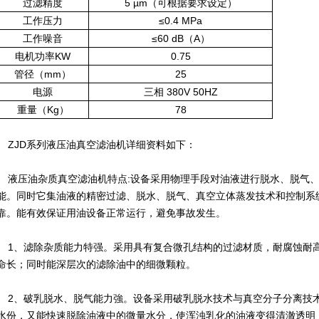
过滤精度
5 µm（可根据要求设定）
工作压力
≤0.4 MPa
工作噪音
≤60 dB（A）
电机功率KW
0.75
管径（mm）
25
电源
三相 380V 50HZ
重量（Kg）
78
ZJD系列液压油真空滤油机详细资料如下：
液压油杂质真空滤油机特点:设备采用物理手段对油液进行脱水、脱气、
能。同时它集油液的精密过滤、脱水、脱气、真空立体蒸发技术和控制系
靠。能有效保证用油设备正常运行，避免事故发生。
1、滤除杂质能力特强。采用具有复合微孔结构的过滤材质，耐腐蚀耐
命长；同时能深层次的滤除油中的细微颗粒。
2、破乳脱水、脱气能力強。设备采用破乳脱水技术与真空分子分离技
水份，又能快速脱除油液中的微量水分，使浑浊乳化的油液变得清澈透明