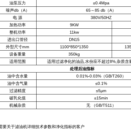
油泵压力
≤0.4Mpa
噪声db（A）
65～85 db（A）
电 源
380V/50HZ
加热功率
9KW
整机功率
11kw
进出口管径
DN15
外型尺寸mm
1100*850*1350
13
设备重量
350kg
适用范围
适用过滤净化的油品,水份应不超过8%,杂质含
处理后油指标
油中含水量
0.01%-0.03%（GB/T260）
油中含气量
≤0.1%
过滤精度
≤5µm
破乳化值
≤15min
机械杂质
无 （GB/T511）
需要关于滤油机详细技术参数和净化指标的客户