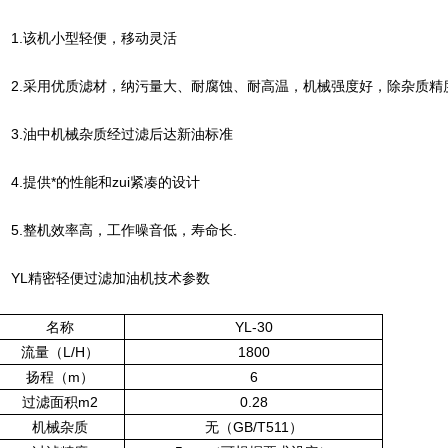
1.该机小型轻便，移动灵活
2.采用优质滤材，纳污量大、耐腐蚀、耐高温，机械强度好，除杂质精
3.油中机械杂质经过滤后达新油标准
4.提供*的性能和zui紧凑的设计
5.整机效率高，工作噪音低，寿命长.
YL精密轻便过滤加油机技术参数
名称
YL-30
流量（L/H）
1800
扬程（m）
6
过滤面积m2
0.28
机械杂质
无（GB/T511）