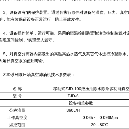
3、设备设有*的保护装置。通过各执行原件对设备的温度、压力、真空
护，能有效保证设备正常运行，防止事故发生。
4、设备操作简单，运行可靠。采用的恒温控制装置和油位控制装置对
实现区间控制，*实现无人置守。
5、对真空分离器内蒸发出的高温高热水蒸气及其它气体进行冷凝除水
大延长真空泵的使用寿命。
ZJD系列液压油真空滤油机技术参数表：
名 称
移动式
ZJD-100液压油除水除杂多功能真
型 号
ZJD-6
设备相关参数
公称流量
360L/H
工作真空度
-0.065～ -0.096Mpa
温控范围
20～80℃