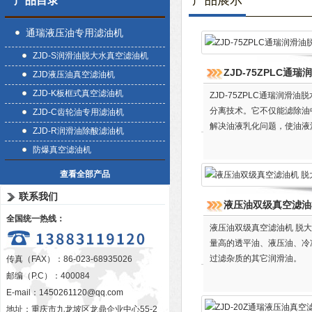
产品展示
产品目录
通瑞液压油专用滤油机
ZJD-S润滑油脱大水真空滤油机
ZJD-75ZPLC通
ZJD液压油真空滤油机
ZJD-K板框式真空滤油机
ZJD-75ZPLC通瑞润
分离技术。它不仅能滤除油
ZJD-C齿轮油专用滤油机
解决油液乳化问题，使油液
ZJD-R润滑油除酸滤油机
油、冷冻机油、机械油、齿
防爆真空滤油机
查看全部产品
联系我们
液压油双级真空滤油
全国统一热线：
液压油双级真空滤油机 脱
量高的透平油、液压油、冷
过滤杂质的其它润滑油。
传真（FAX）：86-023-68935026
邮编（P.C）：400084
E-mail：
1450261120@qq.com
地址：重庆市九龙坡区龙鼎企业中心55-2