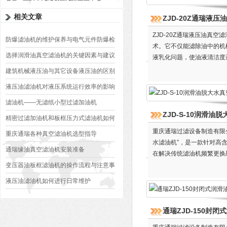
相关文章
ZJD-20Z通瑞液
ZJD-20Z通瑞液压油真
防爆滤油机的维护保养与电气元件防爆检
术。它不仅能滤除油中的机
查
选择润滑油真空滤油机的关键因素与建议
液乳化问题，使油液清洁度达
建筑机械液压油与其它设备液压油的区别
液压油滤油机对液压系统运行效率的影响
滤油机——无滤纸小型过滤加油机
ZJD-S-10润滑油
精密过滤加油机和板框压力式滤油机如何
重庆通瑞过滤设备制造有限公
选购
重庆通瑞各种真空滤油机选型指导
水滤油机”，是一款针对高
通瑞缘油真空滤油机安装准备
在解决传统滤油机频繁更换
变压器油板框滤油机的操作流程与注意事
项
液压油滤油机如何进行日常维护
通瑞ZJD-150封