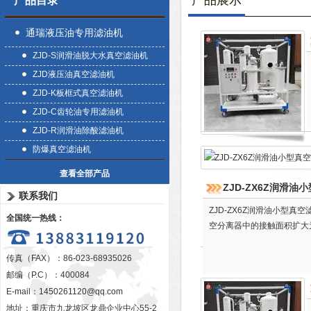
产品展示
产品目录
通瑞液压油专用滤油机
ZJD-S润滑油脱大水真空滤油机
ZJD液压油真空滤油机
ZJD-K板框式真空滤油机
ZJD-C齿轮油专用滤油机
ZJD-R润滑油除酸滤油机
防爆真空滤油机
查看全部产品
ZJD-ZX6Z润滑
联系我们
ZJD-ZX6Z润滑油小型
全国统一热线：
空分离器中的接触面积扩大
传真（FAX）：86-023-68935026
邮编（P.C）：400084
E-mail：
1450261120@qq.com
地址：重庆市九龙坡区龙鼎企业中心55-2