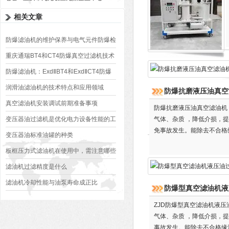
相关文章
防爆滤油机的维护保养与电气元件防爆检
查
重庆通瑞BT4和CT4防爆真空过滤机技术
特点
防爆滤油机：ExdⅡBT4和ExdⅡCT4防爆
电机等对比
润滑油滤油机的技术特点和应用领域
防爆抗磨液压油真空滤
真空滤油机安装调试前期准备事项
防爆抗磨液压油真空滤油机 
变压器油过滤机是优化电力设备性能的工
气体、杂质 ，降低介损，
免事故发生。能除去不合格
具
变压器油标准油罐的种类
值、PH值等指标符合标准
板框压力式滤油机在使用中，需注意哪些
问题？
滤油机过滤精度是什么
滤油机冷却性能与油泵寿命成正比
防爆型真空滤油机液压油
ZJD防爆型真空滤油机液压油
气体、杂质 ，降低介损，
事故发生。能除去不合格缘