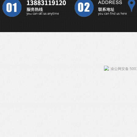
渝公网安备 5001