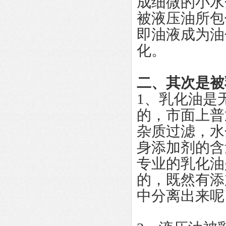
成细微的小水
被液压油所包
即油液成为油
化。
二、其次是被
1、乳化油是
的，市面上普
杂质过滤，水
身添加剂的含
专业的乳化油
的，既然有添
中分离出来呢