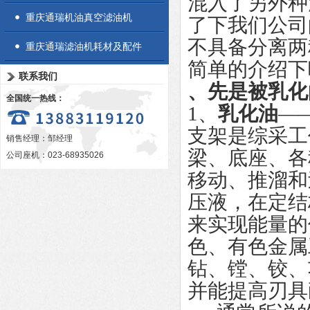
混入了另外种
重庆通瑞机油真空滤油机
了下我们公司
不具备分离两
重庆通瑞滤油机耗材及配件
简单的介绍下
联系我们
、先是被乳化
全国统一热线：
1、
乳化油
—
支架是综采工
销售经理：邹经理
梁、底座、各
公司座机：023-68935026
移动、推溜和
压液，在定结
来实现能量
色、有色金属
钻、镗、铰、
并能提高刃具