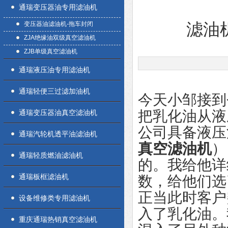
通瑞变压器油专用滤油机
变压器油滤油机-拖车封闭
滤油
ZJA绝缘油双级真空滤油机
ZJB单级真空滤油机
通瑞液压油专用滤油机
通瑞轻便三过滤加油机
今天小邹接到
把乳化油从液
通瑞变压器油真空滤油机
公司具备液压
通瑞汽轮机透平油滤油机
真空滤油机
）
通瑞轻质燃油滤油机
的。我给他详
通瑞板框滤油机
数，给他们选
正当此时客户
设备维修类专用滤油机
入了乳化油。
重庆通瑞热销真空滤油机