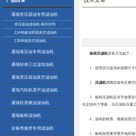
技术文章
产品目录
通瑞变压器油专用滤油机
变压器油滤油机-拖车封闭
ZJA绝缘油双级真空滤油机
ZJB单级真空滤油机
通瑞液压油专用滤油机
板框压滤机
安装方法如下：
通瑞轻便三过滤加油机
1、按照供方提供的底脚尺寸
通瑞变压器油真空滤油机
2、
压滤机
周围应留有足够空
通瑞汽轮机透平油滤油机
3、板框压滤机应水平放置在地
通瑞轻质燃油滤油机
生定的向下弯曲，当压滤机压紧
通瑞板框滤油机
4、滤布的材质、规格按照过滤
设备维修类专用滤油机
5、板框按照要求整齐地排放在