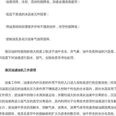
·油液润滑、冷却、流动性能降低，加速金属表面疲劳；
·低温下形成的冰晶使元件阻塞；
·用油系统响应缓慢并伴有不规则动作，传导性能降低；
·使输油泵及动力设备气蚀而损坏。
液压油的性能指标很大程度上取决于油中含水、含气量、油中杂质和油的污染度。
和温度下对油液进行脱水、脱气、去除杂质等净化处理。
液压油滤油机工作原理
设备工作时，油液在内外压差的作用下先经入口进入加热器进行热交换加热；经加
初滤器过滤后的油液在压力差作用下继续进入特制个性化的分水器内，因分水器采用
互作用力，使油液中的细小水滴加速运动，并聚结成大的水滴从油液中分离析出，沉
后的油液再进入低气压的真空分离器内，其内利用分子分离技术原理对油液进行变压
合力，使油液中所含的溶解水、溶解气体、游离水、游离气体等快速溃破油膜脱离油
再形成膜状，使其在真空中的接触面积扩大为原来的数百倍。油中所含的水分在高热