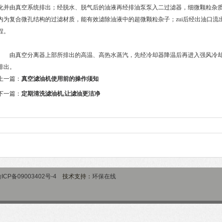
化并由真空系统排出；经脱水、脱气后的油液再经排油泵泵入二过滤器，细微颗粒杂
内为复合微孔结构的过滤材质，能有效滤除油液中的超微颗粒杂子；zui后经出油口
程。
由真空分离器上部所排出的高温、高热水蒸汽，先经冷却器降温后再进入强风冷却
排出。
上一篇：
真空滤油机使用前的操作须知
下一篇：
定期清洗滤油机,让滤油更洁净
ICP备09003402号-4
技术支持：
环保在线