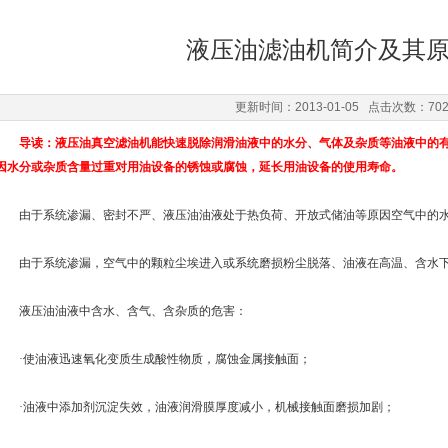
液压油滤油机简介及其
更新时间：2013-01-05 点击次数：70
导读：液压油真空滤油机能快速脱除润滑油液中的水分、气体及杂质等油液中的有
因水分或杂质含量过重对用油设备的锈蚀或腐蚀，延长用油设备的使用寿命。
由于系统渗漏、密封不严、液压油油液处于热负荷、开放式储油等原因空气中的水
由于系统渗漏，空气中的颗粒尘埃进入或系统磨损粉尘脱落、油液在高温、含水下
液压油油液中含水、含气、含杂质的危害：
·使油液迅速氧化变质生成酸性物质，腐蚀金属接触面；
·油液中添加剂沉淀失效，油液润滑膜厚度减小，机械接触面磨损加剧；