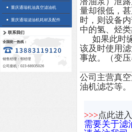
潜油泵）泄露
重庆通瑞机油真空滤油机
量却很低，甚
时，则设备内
重庆通瑞滤油机耗材及配件
中的氢、烃类
联系我们
如果此时缘
全国统一热线：
该及时使用滤
事故。
（变压
销售经理：邹经理
公司座机：023-68935026
公司主营真空
油机滤芯等。
>>>
点此进
需要关于滤