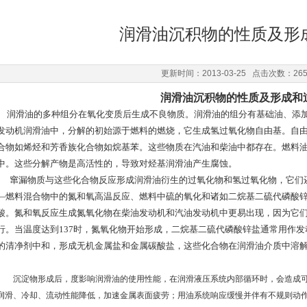
润滑油沉积物的性质及形
更新时间：2013-03-25 点击次数：26
润滑油沉积物的性质及形成和
润滑油的多种组分在氧化变质后生成不良物质。润滑油的组分有基础油、添加
发动机润滑油中，分解的初始源于燃料的燃烧，它生成氢过氧化物自由基。自
合物如烯烃和芳香族化合物如烷基苯。这些物质在汽油和柴油中都存在。燃料
中。这些分解产物是高活性的，导致对烃基润滑油产生腐蚀。
窜漏物质与这些化合物反应形成润滑油衍生的过氧化物和氢过氧化物，它们
—燃料混合物中的氮和氧高温反应、燃料中硫的氧化和诸如二烷基二硫代磷酸
酸。氮和氧反应生成氮氧化物在柴油发动机和汽油发动机中更易出现，因为它
行。当温度达到137时，氮氧化物开始形成，二烷基二硫代磷酸锌盐通常用作
的清净剂中和，形成无机金属盐和金属碳酸盐，这些化合物在润滑油介质中溶
沉淀物形成后，度影响润滑油的使用性能，在润滑液压系统内部循环时，会造成可
润滑、冷却、流动性能降低，加速金属表面疲劳；用油系统响应缓慢并伴有不规则动