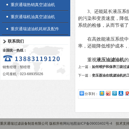
重庆通瑞热销真空滤油机
3、还能延长液压系统
重庆通瑞机油真空滤油机
的污染和变质速度，降低
系统的检修，从而节省了
重庆通瑞滤油机耗材及配件
在高效能液压系统中，
联系我们
率，还能降低维护成本，
全国统一热线：
重视
液压油滤油机
的
上一篇：
如何维护和保养三级过
销售经理：邹经理
寿命？
公司座机：023-68935026
下一篇：
变压器油在线滤油机的
介绍
分享到：
重庆通瑞过滤设备制造有限公司 版权所有
网站地图
渝ICP备09003402号-4
技术支