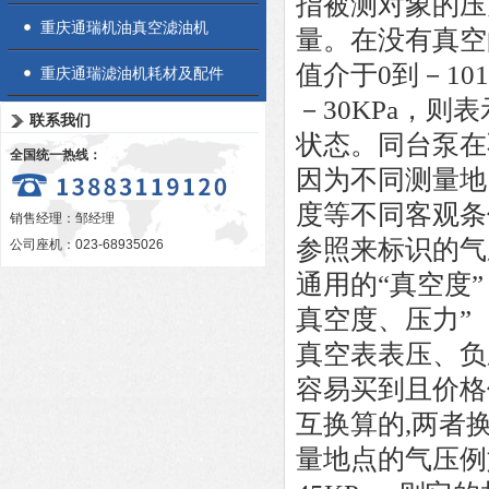
指被测对象的压
重庆通瑞机油真空滤油机
量。在没有真空
值介于0到－10
重庆通瑞滤油机耗材及配件
－30KPa，则
联系我们
状态。同台泵在
全国统一热线：
因为不同测量地
度等不同客观条
销售经理：邹经理
参照来标识的气
公司座机：023-68935026
通用的“真空度
真空度、压力”
真空表表压、负
容易买到且价格
互换算的,两者
量地点的气压例