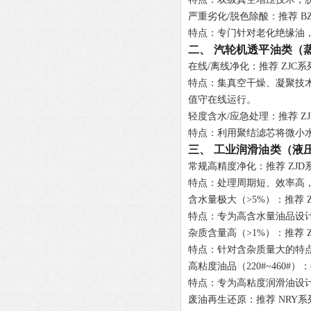
严重劣化/脱色除酸
：推荐
B
特点
：专门针对老化绝缘油
二、 汽轮机透平油类（
在线/离线净化
：推荐
ZJC系
特点
：集真空干燥、凝聚技
值守在线运行。
轻度含水/应急处理
：推荐
Z
特点
：利用聚结滤芯将微小
三、 工业润滑油类（液
常规高精度净化
：推荐
ZJD
特点
：处理周期短、效率高
含水量极大（>5%）
：推荐
特点
：专为高含水量油品设
杂质含量高（>1%）
：推荐
特点
：针对含杂质量大的特
高粘度油品（220#~460#）
特点
：专为高粘度润滑油设计
废油再生还原
：推荐
NRY系