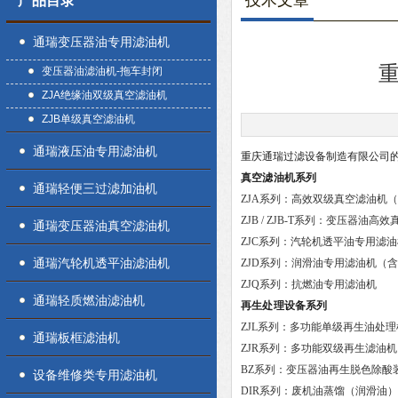
技术文章
产品目录
通瑞变压器油专用滤油机
变压器油滤油机-拖车封闭
ZJA绝缘油双级真空滤油机
ZJB单级真空滤油机
通瑞液压油专用滤油机
重庆通瑞过滤设备制造有限公司
真空滤油机系列
通瑞轻便三过滤加油机
ZJA系列
：高效双级真空滤油机（
ZJB / ZJB-T系列
：变压器油高效
通瑞变压器油真空滤油机
ZJC系列
：汽轮机透平油专用滤油
通瑞汽轮机透平油滤油机
ZJD系列
：润滑油专用滤油机（含Z
ZJQ系列
：抗燃油专用滤油机
通瑞轻质燃油滤油机
再生处理设备系列
ZJL系列
：多功能单级再生油处理
通瑞板框滤油机
ZJR系列
：多功能双级再生滤油机
BZ系列
：变压器油再生脱色除酸
设备维修类专用滤油机
DIR系列
：废机油蒸馏（润滑油）