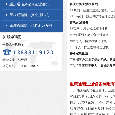
重庆通瑞热销真空滤油机
轻便过滤加油机系列
YL系列
：轻便式过滤加油机（三
重庆通瑞机油真空滤油机
YL-B系列
：超压保护轻便油过滤
其他过滤设备
重庆通瑞滤油机耗材及配件
BK系列
：压力式板框滤油机
JYWL系列
：板式密闭过滤罐
联系我们
NRY系列
：内燃机油过滤机
全国统一热线：
ZJK系列：白土搅拌罐过滤机
特殊定制配置
可根据客户需求提供
封闭式、防
销售经理：邹经理
产品广泛应用于
电力、石油天然
公司座机：023-68935026
重庆通瑞过滤设备制造有
一、 绝缘油类（变压器油、互
常规处理（35kV及以下）
：
特点
：结构紧凑、移动方便
深度净化（110kV及以上超
特点
：双级真空增压技术，