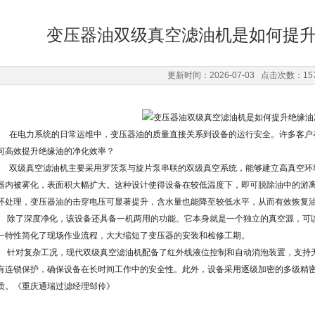
变压器油双级真空滤油机是如何提
更新时间：2026-07-03 点击次数：15
在电力系统的日常运维中，变压器油的质量直接关系到设备的运行安全。许多客户
何高效提升绝缘油的净化效率？
双级真空滤油机主要采用罗茨泵与旋片泵串联的双级真空系统，能够建立高真空环
器内被雾化，表面积大幅扩大。这种设计使得设备在较低温度下，即可脱除油中的游
环处理，变压器油的击穿电压可显著提升，含水量也能降至较低水平，从而有效恢复
除了深度净化，该设备还具备一机两用的功能。它本身就是一个独立的真空源，可
一特性简化了现场作业流程，大大缩短了变压器的安装和检修工期。
针对复杂工况，现代双级真空滤油机配备了红外线液位控制和自动消泡装置，支持
有连锁保护，确保设备在长时间工作中的安全性。此外，设备采用逐级加密的多级精
质。《
重庆通瑞过滤经理邹伶
》