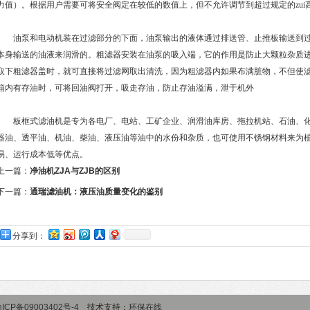
力值）。根据用户需要可将安全阀定在较低的数值上，但不允许调节到超过规定的zui
油泵和电动机装在过滤部分的下面，油泵输出的液体通过排送管、止推板输送到过
本身输送的油液来润滑的。粗滤器安装在油泵的吸入端，它的作用是防止大颗粒杂质
取下粗滤器盖时，就可直接将过滤网取出清洗，因为粗滤器内如果布满脏物，不但使
箱内有存油时，可将回油阀打开，吸走存油，防止存油溢满，泄于机外
板框式滤油机是专为各电厂、电站、工矿企业、润滑油库房、拖拉机站、石油、化
器油、透平油、机油、柴油、液压油等油中的水份和杂质，也可使用不锈钢材料来为
易、运行成本低等优点。
上一篇：
净油机ZJA与ZJB的区别
下一篇：
通瑞滤油机：液压油质量变化的鉴别
分享到：
ICP备09003402号-4
技术支持：
环保在线