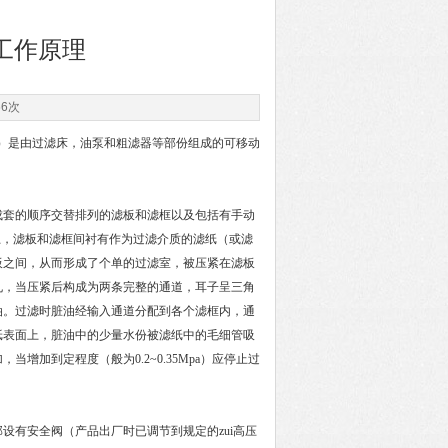
工作原理
66次
）是由过滤床，油泵和粗滤器等部份组成的可移动
套的顺序交替排列的滤板和滤框以及包括有手动
上，滤板和滤框间衬有作为过滤介质的滤纸（或滤
板之间，从而形成了个单的过滤室，被压紧在滤板
孔，当压紧后构成为两条完整的通道，耳子呈三角
油。过滤时脏油经输入通道分配到各个滤框内，通
纸表面上，脏油中的少量水份被滤纸中的毛细管吸
加到定程度（般为0.2~0.35Mpa）应停止过
有安全阀（产品出厂时已调节到规定的zui高压