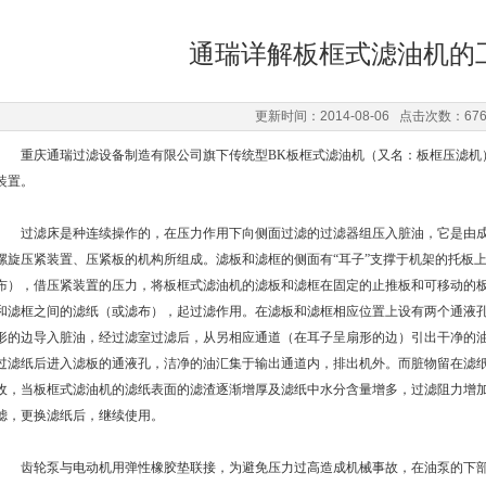
通瑞详解板框式滤油机的
更新时间：2014-08-06 点击次数：67
重庆通瑞过滤设备制造有限公司旗下传统型BK板框式滤油机（又名：板框压滤机
装置。
过滤床是种连续操作的，在压力作用下向侧面过滤的过滤器组压入脏油，它是由成
螺旋压紧装置、压紧板的机构所组成。滤板和滤框的侧面有“耳子”支撑于机架的托板
布），借压紧装置的压力，将板框式滤油机的滤板和滤框在固定的止推板和可移动的
和滤框之间的滤纸（或滤布），起过滤作用。在滤板和滤框相应位置上设有两个通液
形的边导入脏油，经过滤室过滤后，从另相应通道（在耳子呈扇形的边）引出干净的
过滤纸后进入滤板的通液孔，洁净的油汇集于输出通道内，排出机外。而脏物留在滤
收，当板框式滤油机的滤纸表面的滤渣逐渐增厚及滤纸中水分含量增多，过滤阻力增加，当增
滤，更换滤纸后，继续使用。
齿轮泵与电动机用弹性橡胶垫联接，为避免压力过高造成机械事故，在油泵的下部设