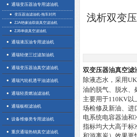
通瑞变压器油专用滤油机
变压器油滤油机-拖车封闭
浅析双变
ZJA绝缘油双级真空滤油机
ZJB单级真空滤油机
通瑞液压油专用滤油机
通瑞轻便三过滤加油机
通瑞变压器油真空滤油机
双变压器油真空滤
除液态水，采用U
通瑞汽轮机透平油滤油机
油的脱气、脱水、
通瑞轻质燃油滤油机
主要用于110K
通瑞板框滤油机
场检修及新油、进
电系统电容器油和
设备维修类专用滤油机
指标均大大高于标
重庆通瑞热销真空滤油机
和游离炭）效果更