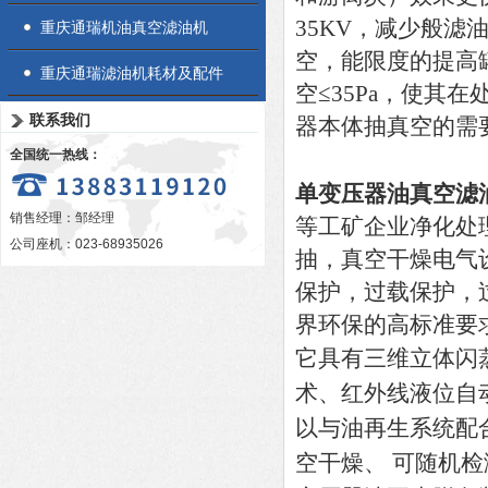
35KV，减少般
重庆通瑞机油真空滤油机
空，能限度的提高
重庆通瑞滤油机耗材及配件
空≤35Pa，使其
联系我们
器本体抽真空的需
全国统一热线：
单变压器油真空滤
销售经理：邹经理
等工矿企业净化处
公司座机：023-68935026
抽，真空干燥电气
保护，过载保护，
界环保的高标准要
它具有三维立体闪
术、红外线液位自
以与油再生系统配
空干燥、 可随机