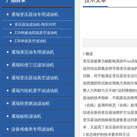
技术文章
产品目录
通瑞变压器油专用滤油机
变压器油滤油机-拖车封闭
ZJA绝缘油双级真空滤油机
ZJB单级真空滤油机
通瑞液压油专用滤油机
1 概述
变压器被看为输配电系统中zui
通瑞轻便三过滤加油机
这些综合因素必然导致变压器油
试验，对不能满足变压器安全运
通瑞变压器油真空滤油机
虽然预防性试验在我电力系统中
通瑞汽轮机透平油滤油机
费人力和财力又不能*达到预期
器油的技术指标，不能真实反映
通瑞轻质燃油滤油机
（在线）监测和状态（在线）处
综述全新的变压器油维护方法是
通瑞板框滤油机
变压器油的指标能迅速恢复达到
本，又提高了变压器的安全运行
设备维修类专用滤油机
2 状态维护的技术要求和方法