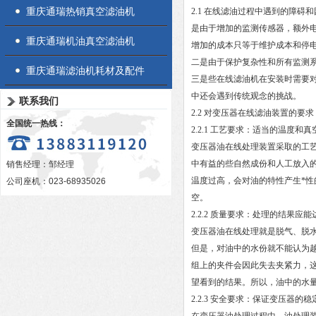
重庆通瑞热销真空滤油机
2.1 在线滤油过程中遇到的障碍
是由于增加的监测传感器，额外
重庆通瑞机油真空滤油机
增加的成本只等于维护成本和停
二是由于保护复杂性和所有监测
重庆通瑞滤油机耗材及配件
三是些在线滤油机在安装时需要
中还会遇到传统观念的挑战。
联系我们
2.2 对变压器在线滤油装置的要求
全国统一热线：
2.2.1 工艺要求：适当的温度和真
变压器油在线处理装置采取的工
中有益的些自然成份和人工放入
销售经理：邹经理
温度过高，会对油的特性产生*
公司座机：023-68935026
空。
2.2.2 质量要求：处理的结果应
变压器油在线处理就是脱气、脱
但是，对油中的水份就不能认为
组上的夹件会因此失去夹紧力，
望看到的结果。所以，油中的水量
2.2.3 安全要求：保证变压器的