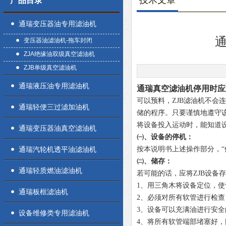
技术文章
产品目录
通瑞变压器油专用滤油机
变压器油滤油机-拖车封闭
ZJA绝缘油双级真空滤油机
ZJB单级真空滤油机
通瑞液压油专用滤油机
通瑞真空滤油机停用时应
可以预料，ZJB滤油机不
通瑞轻便三过滤加油机
储的程序。只要谨慎地遵守
将设备投入运动时，能知道
通瑞变压器油真空滤油机
㈠、设备的停机：
通瑞汽轮机透平油滤油机
按本说明书上述操作部分，“
㈡、储存：
通瑞轻质燃油滤油机
若可能的话，应将ZJB设备
1、用三角木将设备定位，
通瑞板框滤油机
2、必须对所有软管进行检
3、设备可以充满油进行安
设备维修类专用滤油机
4、将所有软管端部堵塞好