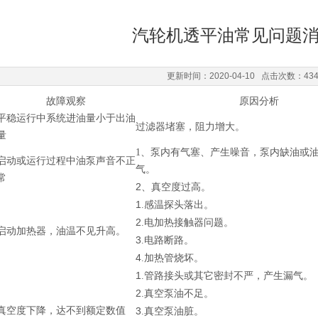
汽轮机透平油常见问题
更新时间：2020-04-10 点击次数：43
故障观察
原因分析
平稳运行中系统进油量小于出油
过滤器堵塞，阻力增大。
量
1、泵内有气塞、产生噪音，泵内缺油或
启动或运行过程中油泵声音不正
气。
常
2、
真空度过高。
1
.感温探头落出。
2
.电加热接触器问题。
启动加热器，油温不见升高。
3
.电路断路。
4
.加热管烧坏。
1
.管路接头或其它密封不严，产生漏气。
2
.真空泵油不足。
真空度下降，达不到额定数值
3
.真空泵油脏。