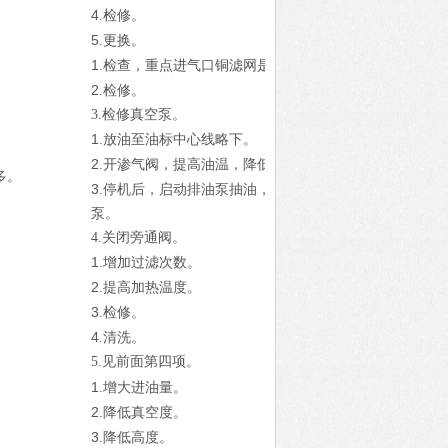
4
.检修。
5
.更换。
1
.检查，重点进气口铜滤网是否破碎掉入。
2
.检修。
3.检修真空泵。
1
.放油至油标中心线略下。
2
.开渗气阀，提高油温，降低真空度。
多。
3
.停机后，启动排油泵抽油，油位下降后，再开真空
泵。
4.关闭旁通阀。
1
.增加过滤次数。
2
.提高加热温度。
3
.检修。
4
.清洗。
5.见前面第四项。
1
.增大进油量。
2
.降低真空度。
3
.降低高度。