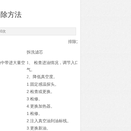
消除方法
40次
排除方法
拆洗滤芯
油中带进大量空
1、
检查进油情况，调节入口阀门开关，进油管排除空
气。
2、降低真空度。
1
.固定感温探头。
2
.检查或更换。
3
.检修。
4
.更换加热器。
1
.检修。
2
.注入真空油到油标线。
3
.更换新油。