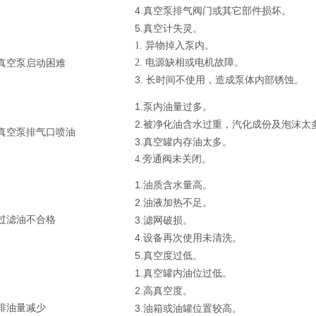
4
.真空泵排气阀门或其它部件损坏。
5
.真空计失灵。
1.
异物掉入泵内。
2.
电源缺相或电机故障。
真空泵启动困难
3.
长时间不使用，造成泵体内部锈蚀。
1
.泵内油量过多。
2
.被净化油含水过重，汽化成份及泡沫太
真空泵排气口喷油
3
.真空罐内存油太多。
4.旁通阀未关闭。
1
.油质含水量高。
2
.油液加热不足。
过滤油不合格
3
.滤网破损。
4
.设备再次使用未清洗。
5
.真空度过低。
1
.真空罐内油位过低。
2
.高真空度。
排油量减少
3
.油箱或油罐位置较高。