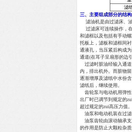
滤
三、主要组成部分的结构
滤油机是由过滤床、油
过滤床可连续操作，在
和滤框以及包括有手动螺
托板上，滤板和滤框间衬
通液孔，当压紧后构成为
通道(在耳子呈扇形的边
过滤时脏油经输入通道
内，排出机外。而脏物留
逐渐增厚及滤纸中水份含量
滤纸后，继续使用。
齿轮泵与电动机用弹性
出厂时已调节到规定的z
超过规定的zui高压力值
油泵和电动机装在过滤
油泵齿轮由滚动轴承支
的作用是防止大颗粒杂质