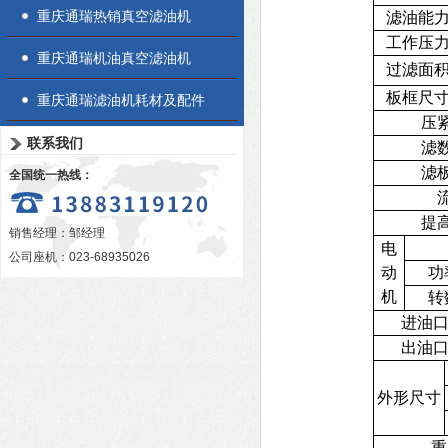
重庆通瑞热销真空滤油机
滤油能
工作压
重庆通瑞机油真空滤油机
过滤面
板框尺
重庆通瑞滤油机耗材及配件
压
联系我们
滤
滤
全国统一热线：
提
销售经理：邹经理
电
公司座机：023-68935026
动
功
机
转
进油
出油
外形尺寸
重