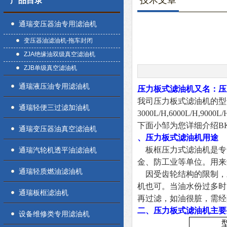
技术文章
产品目录
通瑞变压器油专用滤油机
变压器油滤油机-拖车封闭
ZJA绝缘油双级真空滤油机
ZJB单级真空滤油机
通瑞液压油专用滤油机
压力板式滤油机又名：压
我司压力板式滤油机的型号是B
通瑞轻便三过滤加油机
3000L/H,6000L/H,9000L
下面小邹为您详细介绍B
通瑞变压器油真空滤油机
、压力板式滤油机用途
板框压力式滤油机是专为
通瑞汽轮机透平油滤油机
金、防工业等单位。用来
通瑞轻质燃油滤油机
因受齿轮结构的限制，
机也可。当油水份过多时
通瑞板框滤油机
再过滤，如油很脏，需经
二、压力板式滤油机主要
设备维修类专用滤油机