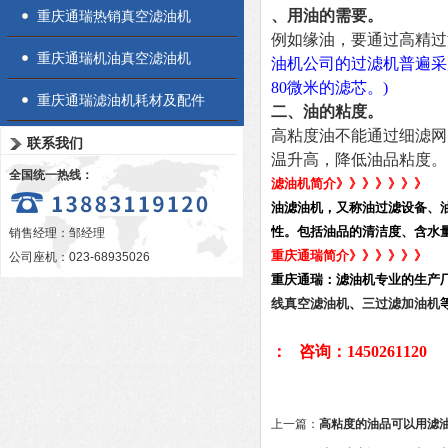
、用油的需要。
重庆通瑞热销真空滤油机
例如缘油，要通过高精过
重庆通瑞机油真空滤油机
油机公司
的过滤机普遍采
80微米的滤芯。)
重庆通瑞滤油机耗材及配件
二、油的粘度。
高粘度油不能通过细滤网
联系我们
温升高，降低油品粘度。
全国统一热线：
滤油机简介》》》》》》》
油滤油机，又称油过滤设备、
性。包括油品的清洁度、含水
销售经理：邹经理
重庆通瑞简介》》》》》》
公司座机：023-68935026
重庆通瑞：滤油机专业的生产
线真空滤油机
、
三过滤加油机
：
咨询：
1450261120
上一篇：
高粘度的油品可以用滤