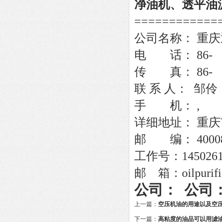
净油机
、
透平油
============
公司名称：
重庆
电 话：
86-
传 真：
86-
联
系
人：
邹伶
手 机：
,
详细地址：
重庆
邮 编：
4000
工作
号：
145026
邮
箱：
oilpurif
公司：
公司
上一篇：
空压机油的用途以及空
下一篇：
高粘度的油品可以用滤