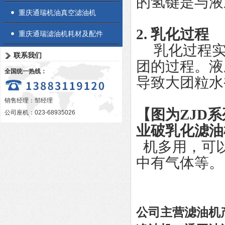
的氢键是与液
重庆通瑞机油真空滤油机
2. 乳化过程
重庆通瑞滤油机耗材及配件
乳化过程实
联系我们
团的过程。液
全国统一热线：
导致大团粒水
销售经理：邹经理
【图为ZJD
公司座机：023-68935026
业破乳化滤油
机多用，可
中有气体等。
公司主营滤油机