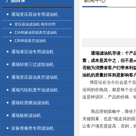
新闻中心
产品目录
通瑞变压器油专用滤油机
变压器油滤油机-拖车封闭
ZJA绝缘油双级真空滤油机
ZJB单级真空滤油机
通瑞液压油专用滤油机
通瑞滤油机导读：个产
素，成本是其中之，但不是z
通瑞轻便三过滤加油机
否能为消费者客户们带来利
油机的质量好坏则是影响客
通瑞变压器油真空滤油机
博弈论在当今社会是个实际
通瑞汽轮机透平油滤油机
业间的价格战，都是每个企
这是种误区，产品的价格、
通瑞轻质燃油滤油机
商品营销策略中，降价只是
通瑞板框滤油机
关键因素，也是*能走得的
让客户满意度提高，否则，
设备维修类专用滤油机