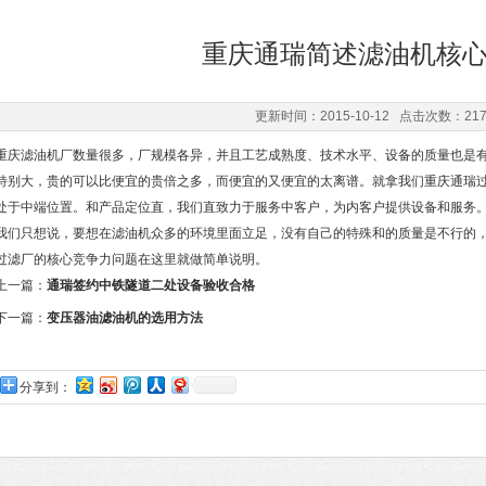
重庆通瑞简述滤油机核
更新时间：2015-10-12 点击次数：21
重庆滤油机厂数量很多，厂规模各异，并且工艺成熟度、技术水平、设备的质量也是有
特别大，贵的可以比便宜的贵倍之多，而便宜的又便宜的太离谱。就拿我们重庆通瑞
处于中端位置。和产品定位直，我们直致力于服务中客户，为内客户提供设备和服务
我们只想说，要想在滤油机众多的环境里面立足，没有自己的特殊和的质量是不行的
过滤厂的核心竞争力问题在这里就做简单说明。
上一篇：
通瑞签约中铁隧道二处设备验收合格
下一篇：
变压器油滤油机的选用方法
分享到：