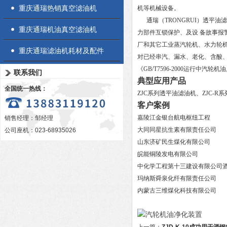
重庆通瑞热销真空滤油机
机等机械设备。
通瑞（TRONGRUI）透平油
重庆通瑞机油真空滤油机
力部件互锁保护、及设 备故事
厂和其它工业蒸汽轮机、水力轮
重庆通瑞滤油机耗材及配件
对已经串汽、漏水、老化、含酸
《GB/T7596-2000运行中汽
联系我们
典型应用产品
全国统一热线：
ZJC系列透平油滤油机、ZJC-
客户案例
嘉陵江金银台航电枢纽工程
销售经理：邹经理
大同同星抗生素有限责任公司
公司座机：023-68935026
山东济矿民生煤化有限公司
皖能铜陵发电有限公司
中化学工程第十三建设有限公司酒
玛纳斯舜泉化纤有限责任公司
内蒙古三维煤化科技有限公司