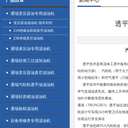
新闻中心
产品目录
通瑞变压器油专用滤油机
透
变压器油滤油机-拖车封闭
ZJA绝缘油双级真空滤油机
ZJB单级真空滤油机
通瑞液压油专用滤油机
通瑞轻便三过滤加油机
透平技术是将流体工质中蕴有的
站的动力源）、汽轮机（用于火
通瑞变压器油真空滤油机
用小型电站等）和空气透平（只
通瑞汽轮机透平油滤油机
透平技术中能量转换机构所使用
串气造成油质乳化、酸性上升等情
通瑞轻质燃油滤油机
动叶片断裂等恶性事故。
通瑞（TRONGRUI）透平油
通瑞板框滤油机
统设计可实现24小时警卫式在线
在线运行安全保证
设备维修类专用滤油机
透平油也称TSA汽轮机油，按照I