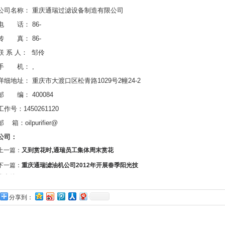
公司名称：
重庆通瑞过滤设备制造有限公司
电 话：
86-
传 真：
86-
联
系
人：
邹伶
手 机：
,
详细地址：
重庆市大渡口区松青路
1029
号
2
幢
24-2
邮 编：
400084
工作
号：
1450261120
邮
箱：
oilpurifier@
公司：
上一篇：
又到赏花时,通瑞员工集体周末赏花
下一篇：
重庆通瑞滤油机公司2012年开展春季阳光技
术支持
分享到：